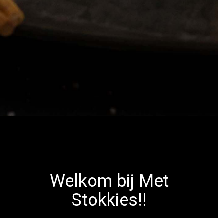
Home
Menu
Actie folder
Contact
Vacatures
Reviews
Welkom bij Met
Login
Stokkies!!