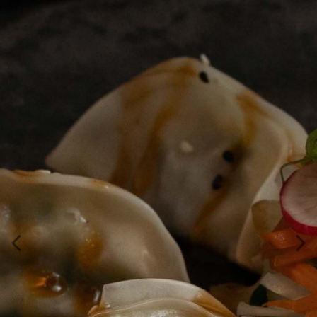
Continue
Order
U kunt bij bezorgbestellingen niet aan de deur
pinnen!
Wanneer u een allergie heeft, dan kunt u dat
aangeven in de opmerking bij uw bestelling. Wij
zullen hier dan rekening mee houden.
Previous