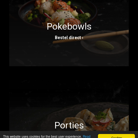
Pokebowls
Bestel direct ›
Porties
This website uses cookies for the best user experience.
Bestel direct ›
Read
Confirm